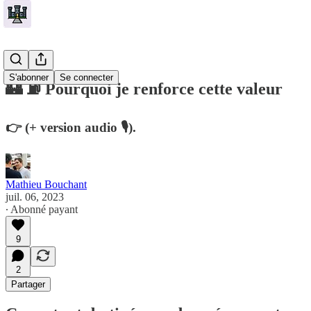
S'abonner
Se connecter
🏰 ⛽️ Pourquoi je renforce cette valeur
👉 (+ version audio 🎙).
Mathieu Bouchant
juil. 06, 2023
∙ Abonné payant
9
2
Partager