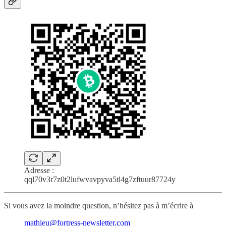
Adresse :
qql70v3r7z0t2lufwvavpyva5tl4g7zftuur87724y
Si vous avez la moindre question, n’hésitez pas à m’écrire à
mathieu@fortress-newsletter.com