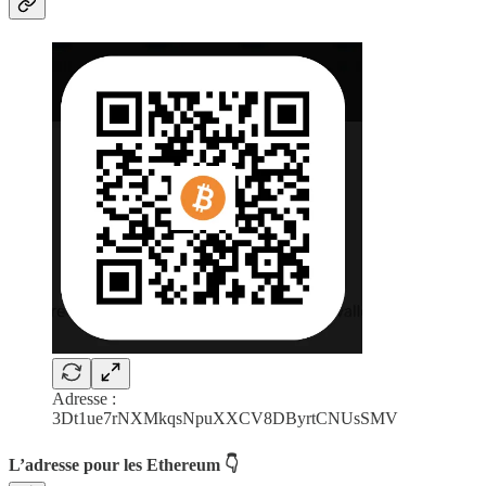
Adresse :
3Dt1ue7rNXMkqsNpuXXCV8DByrtCNUsSMV
L’adresse pour les Ethereum 👇