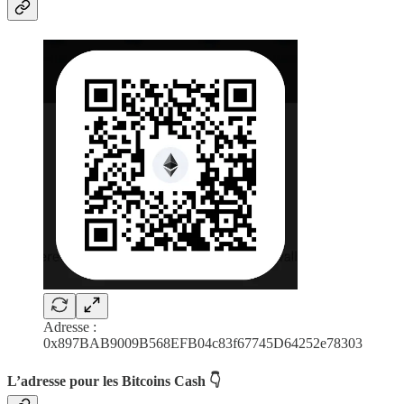
Adresse :
0x897BAB9009B568EFB04c83f67745D64252e78303
L’adresse pour les Bitcoins Cash 👇