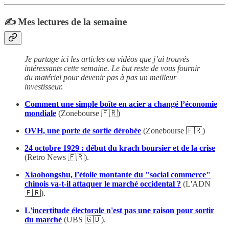
✍️ Mes lectures de la semaine
Je partage ici les articles ou vidéos que j’ai trouvés
intéressants cette semaine. Le but reste de vous fournir
du matériel pour devenir pas à pas un meilleur
investisseur.
Comment une simple boîte en acier a changé l’économie
mondiale
(Zonebourse 🇫🇷)
OVH, une porte de sortie dérobée
(Zonebourse 🇫🇷)
24 octobre 1929 : début du krach boursier et de la crise
(Retro News 🇫🇷).
Xiaohongshu, l’étoile montante du "social commerce"
chinois va-t-il attaquer le marché occidental ?
(L'ADN
🇫🇷).
L'incertitude électorale n'est pas une raison pour sortir
du marché
(UBS 🇬🇧).