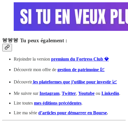
🚨🚨🚨 Tu peux également :
Rejoindre la version
premium du Fortress Club 💎
Découvrir mon offre de
gestion de patrimoine 💹
Découvrir
les plateformes que j’utilise pour investir 📈
Me suivre sur
Instagram
,
Twitter
,
Youtube
ou
Linkedin
.
Lire toutes
mes éditions précédentes
.
Lire ma série
d’articles pour démarrer en Bourse
.