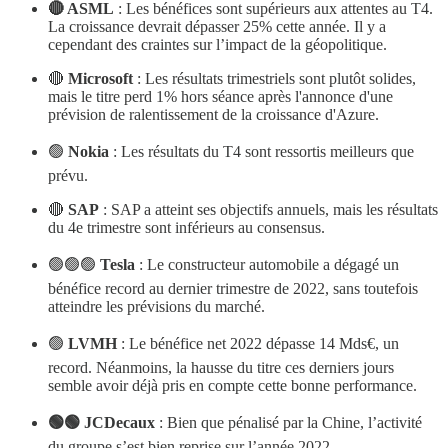
🔴 ASML
: Les bénéfices sont supérieurs aux attentes au T4.
La croissance devrait dépasser 25% cette année. Il y a
cependant des craintes sur l’impact de la géopolitique.
🔴
Microsoft
: Les résultats trimestriels sont plutôt solides,
mais le titre perd 1% hors séance après l'annonce d'une
prévision de ralentissement de la croissance d'Azure.
🟢
Nokia
: Les résultats du T4 sont ressortis meilleurs que
prévu.
🔴
SAP
: SAP a atteint ses objectifs annuels, mais les résultats
du 4e trimestre sont inférieurs au consensus.
🟢🟢🟢
Tesla
: Le constructeur automobile a dégagé un
bénéfice record au dernier trimestre de 2022, sans toutefois
atteindre les prévisions du marché.
🟢
LVMH
: Le bénéfice net 2022 dépasse 14 Mds€, un
record. Néanmoins, la hausse du titre ces derniers jours
semble avoir déjà pris en compte cette bonne performance.
🟢🟢 JCDecaux
: Bien que pénalisé par la Chine, l’activité
du groupe s’est bien reprise sur l’année 2022.