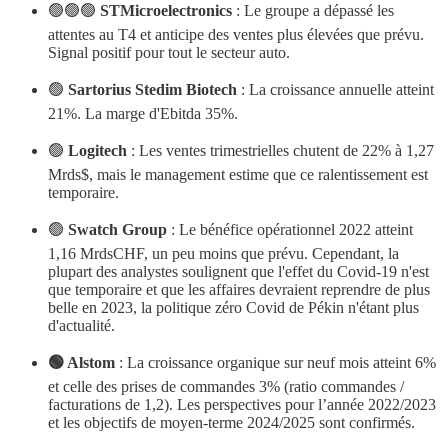
🟢🟢🟢
STMicroelectronics
: Le groupe a dépassé les
attentes au T4 et anticipe des ventes plus élevées que prévu.
Signal positif pour tout le secteur auto.
🟢
Sartorius Stedim Biotech
: La croissance annuelle atteint
21%. La marge d'Ebitda 35%.
🟢
Logitech
: Les ventes trimestrielles chutent de 22% à 1,27
Mrds$, mais le management estime que ce ralentissement est
temporaire.
🟢
Swatch Group
: Le bénéfice opérationnel 2022 atteint
1,16 MrdsCHF, un peu moins que prévu. Cependant, la
plupart des analystes soulignent que l'effet du Covid-19 n'est
que temporaire et que les affaires devraient reprendre de plus
belle en 2023, la politique zéro Covid de Pékin n'étant plus
d'actualité.
🟢 Alstom
: La croissance organique sur neuf mois atteint 6%
et celle des prises de commandes 3% (ratio commandes /
facturations de 1,2). Les perspectives pour l’année 2022/2023
et les objectifs de moyen-terme 2024/2025 sont confirmés.