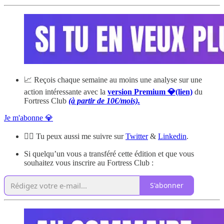
📈 Reçois chaque semaine au moins une analyse sur une
action intéressante avec la
version Premium 💎(lien)
du
Fortress Club
(à partir de 10€/mois).
Je m'abonne 💎
🙋‍♂️ Tu peux aussi me suivre sur
Twitter
&
Linkedin
.
Si quelqu’un vous a transféré cette édition et que vous
souhaitez vous inscrire au Fortress Club :
S'abonner