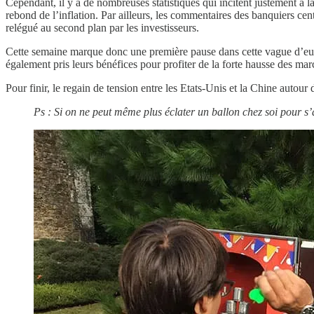
Cependant, il y a de nombreuses statistiques qui incitent justement à l
rebond de l’inflation. Par ailleurs, les commentaires des banquiers c
relégué au second plan par les investisseurs.
Cette semaine marque donc une première pause dans cette vague d’euphor
également pris leurs bénéfices pour profiter de la forte hausse des ma
Pour finir, le regain de tension entre les Etats-Unis et la Chine autour
Ps : Si on ne peut même plus éclater un ballon chez soi pour s’