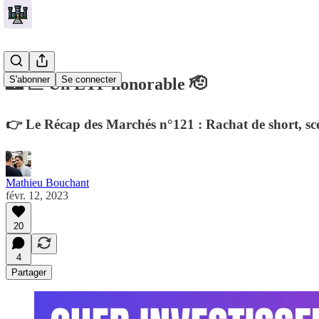
S'abonner
Se connecter
🏰 💹 Un ETF honorable 🫡
👉 Le Récap des Marchés n°121 : Rachat de short, sc
Mathieu Bouchant
févr. 12, 2023
20
4
Partager