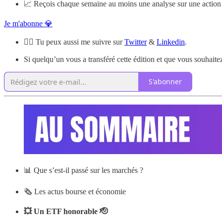
📈 Reçois chaque semaine au moins une analyse sur une action 
Je m'abonne 💎
🙋‍♂️ Tu peux aussi me suivre sur
Twitter
&
Linkedin
.
Si quelqu’un vous a transféré cette édition et que vous souhaitez
S'abonner
📊 Que s’est-il passé sur les marchés ?
🗞️ Les actus bourse et économie
💥 Un ETF honorable 🫡