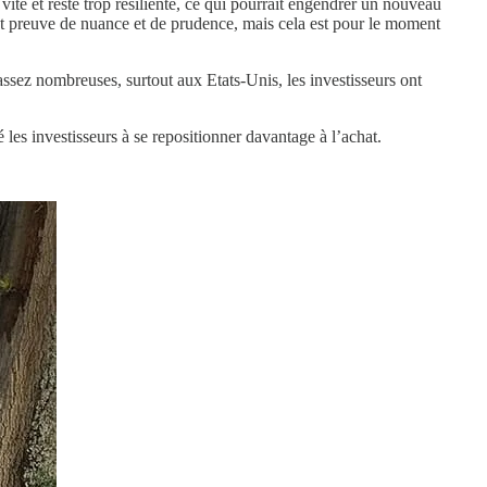
vite et reste trop résiliente, ce qui pourrait engendrer un nouveau
ent preuve de nuance et de prudence, mais cela est pour le moment
assez nombreuses, surtout aux Etats-Unis, les investisseurs ont
é les investisseurs à se repositionner davantage à l’achat.