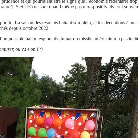
a prudence et qui pourraient être le signe que l’économie redémarre trop 
entraux (US et UE) ne sont quand même pas ultra-positifs. Ils font souv
ie. La saison des résultats battant son plein, et les déceptions étant 
rchés depuis octobre 2022.
 d’un possible ballon espion abattu par un missile américain n’a pas incit
amuser, ou va-t-on ! :)