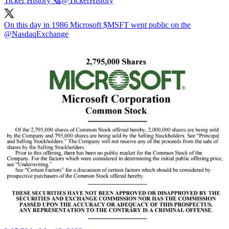
Ticker History 🗞
@TickerHistory
On this day in 1986 Microsoft $MSFT went public on the
@NasdaqExchange