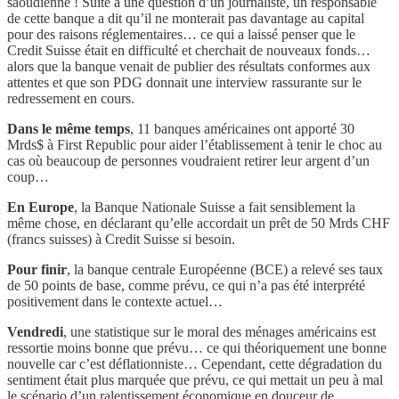
saoudienne ! Suite à une question d’un journaliste, un responsable
de cette banque a dit qu’il ne monterait pas davantage au capital
pour des raisons réglementaires… ce qui a laissé penser que le
Credit Suisse était en difficulté et cherchait de nouveaux fonds…
alors que la banque venait de publier des résultats conformes aux
attentes et que son PDG donnait une interview rassurante sur le
redressement en cours.
Dans le même temps
, 11 banques américaines ont apporté 30
Mrds$ à First Republic pour aider l’établissement à tenir le choc au
cas où beaucoup de personnes voudraient retirer leur argent d’un
coup…
En Europe
, la Banque Nationale Suisse a fait sensiblement la
même chose, en déclarant qu’elle accordait un prêt de 50 Mrds CHF
(francs suisses) à Credit Suisse si besoin.
Pour finir
, la banque centrale Européenne (BCE) a relevé ses taux
de 50 points de base, comme prévu, ce qui n’a pas été interprété
positivement dans le contexte actuel…
Vendredi
, une statistique sur le moral des ménages américains est
ressortie moins bonne que prévu… ce qui théoriquement une bonne
nouvelle car c’est déflationniste… Cependant, cette dégradation du
sentiment était plus marquée que prévu, ce qui mettait un peu à mal
le scénario d’un ralentissement économique en douceur de