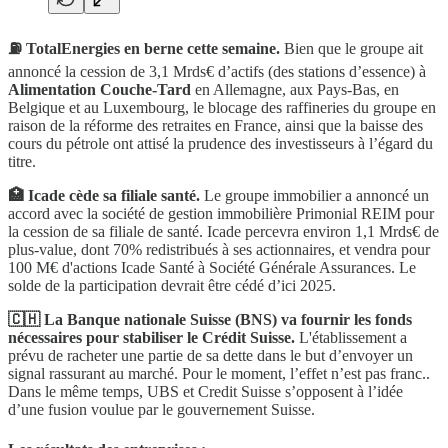
⛽️ TotalEnergies en berne cette semaine.
Bien que le groupe ait
annoncé la cession de 3,1 Mrds€ d’actifs (des stations d’essence) à
Alimentation Couche-Tard
en Allemagne, aux Pays-Bas, en
Belgique et au Luxembourg, le blocage des raffineries du groupe en
raison de la réforme des retraites en France, ainsi que la baisse des
cours du pétrole ont attisé la prudence des investisseurs à l’égard du
titre.
🏥 Icade cède sa filiale santé.
Le groupe immobilier a annoncé un
accord avec la société de gestion immobilière Primonial REIM pour
la cession de sa filiale de santé. Icade percevra environ 1,1 Mrds€ de
plus-value, dont 70% redistribués à ses actionnaires, et vendra pour
100 M€ d'actions Icade Santé à Société Générale Assurances. Le
solde de la participation devrait être cédé d’ici 2025.
🇨🇭 La Banque nationale Suisse (BNS) va fournir les fonds
nécessaires pour stabiliser le Crédit Suisse.
L'établissement a
prévu de racheter une partie de sa dette dans le but d’envoyer un
signal rassurant au marché. Pour le moment, l’effet n’est pas franc..
Dans le même temps, UBS et Credit Suisse s’opposent à l’idée
d’une fusion voulue par le gouvernement Suisse.