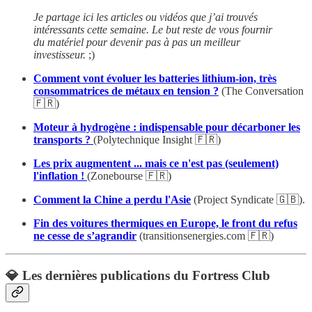
Je partage ici les articles ou vidéos que j’ai trouvés
intéressants cette semaine. Le but reste de vous fournir
du matériel pour devenir pas à pas un meilleur
investisseur.
;)
Comment vont évoluer les batteries lithium-ion, très
consommatrices de métaux en tension ?
(The Conversation
🇫🇷)
Moteur à hydrogène : indispensable pour décarboner les
transports ?
(Polytechnique Insight 🇫🇷)
Les prix augmentent ... mais ce n'est pas (seulement)
l'inflation !
(Zonebourse 🇫🇷)
Comment la Chine a perdu l'Asie
(Project Syndicate 🇬🇧).
Fin des voitures thermiques en Europe, le front du refus
ne cesse de s’agrandir
(transitionsenergies.com 🇫🇷)
💎 Les dernières publications du Fortress Club