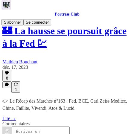
Fortress Club
S'abonner
Se connecter
🏰 La hausse se poursuit grâce
à la Fed 💹
Mathieu Bouchant
déc. 17, 2023
8
1
👉 Le Récap des Marchés n°163 : Fed, BCE, Carl Zeiss Meditec,
Chine, Faillite, Vivendi, Atos & Lucid
Lire →
Commentaires