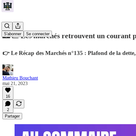
S'abonner
Se connecter
🏰 💹 Les marchés retrouvent un courant 
👉 Le Récap des Marchés n°135 : Plafond de la dette, 
Mathieu Bouchant
mai 21, 2023
16
2
Partager