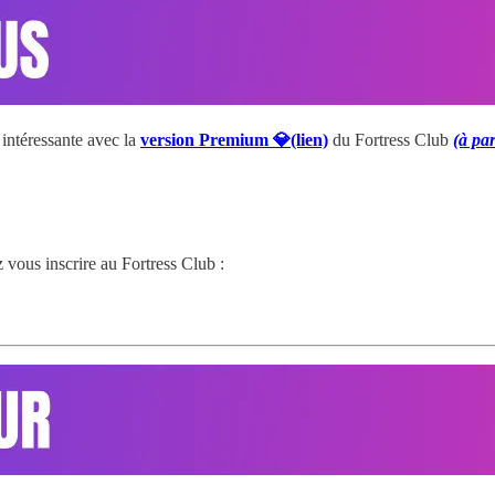
intéressante avec la
version Premium 💎(lien)
du Fortress Club
(à par
 vous inscrire au Fortress Club :