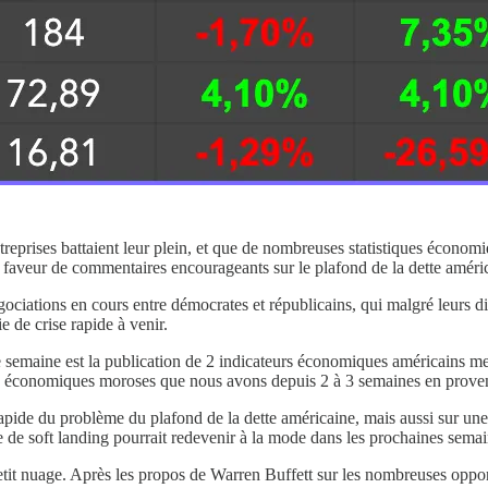
treprises battaient leur plein, et que de nombreuses statistiques économi
 faveur de commentaires encourageants sur le plafond de la dette améri
ociations en cours entre démocrates et républicains, qui malgré leurs di
 de crise rapide à venir.
de semaine est la publication de 2 indicateurs économiques américains m
urs économiques moroses que nous avons depuis 2 à 3 semaines en proven
rapide du problème du plafond de la dette américaine, mais aussi sur une
de soft landing pourrait redevenir à la mode dans les prochaines semaine
on petit nuage. Après les propos de Warren Buffett sur les nombreuses op