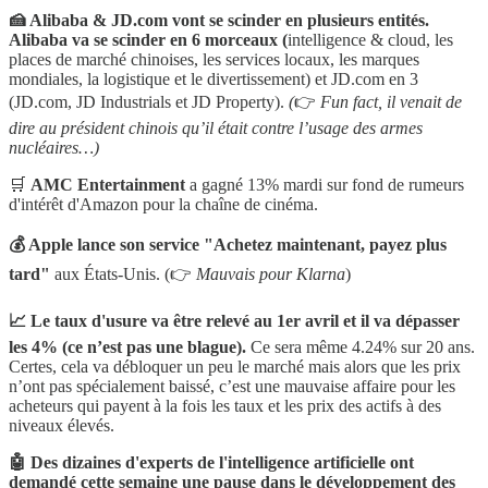
🍰 Alibaba & JD.com vont se scinder en plusieurs entités.
Alibaba va se scinder en 6 morceaux (
intelligence & cloud, les
places de marché chinoises, les services locaux, les marques
mondiales, la logistique et le divertissement) et JD.com en 3
(JD.com, JD Industrials et JD Property).
(
👉
Fun fact, il venait de
dire au président chinois qu’il était contre l’usage des armes
nucléaires…)
🛒
AMC Entertainment
a gagné 13% mardi sur fond de rumeurs
d'intérêt d'Amazon pour la chaîne de cinéma.
💰 Apple lance son service "Achetez maintenant, payez plus
tard"
aux États-Unis. (👉
Mauvais pour Klarna
)
📈 Le taux d'usure va être relevé au 1er avril et il va dépasser
les 4% (ce n’est pas une blague).
Ce sera même 4.24% sur 20 ans.
Certes, cela va débloquer un peu le marché mais alors que les prix
n’ont pas spécialement baissé, c’est une mauvaise affaire pour les
acheteurs qui payent à la fois les taux et les prix des actifs à des
niveaux élevés.
🤖 Des dizaines d'experts de l'intelligence artificielle ont
demandé cette semaine une pause dans le développement des