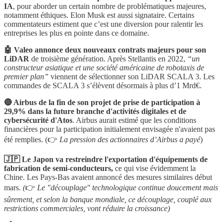
IA
, pour aborder un certain nombre de problématiques majeures,
notamment éthiques. Elon Musk est aussi signataire. Certains
commentateurs estiment que c’est une diversion pour ralentir les
entreprises les plus en pointe dans ce domaine.
🤖 Valeo annonce deux nouveaux contrats majeurs pour son
LiDAR
de troisième génération. Après Stellantis en 2022,
“un
constructeur asiatique et une société américaine de robotaxis de
premier plan”
viennent de sélectionner son LiDAR SCALA 3. Les
commandes de SCALA 3 s’élèvent désormais à plus d’1 Mrd€.
🔴 Airbus de la fin de son projet de prise de participation à
29,9% dans la future branche d'activités digitales et de
cybersécurité d'Atos
. Airbus aurait estimé que les conditions
financières pour la participation initialement envisagée n'avaient pas
été remplies. (👉
La pression des actionnaires d’Airbus a payé
)
🇯🇵 Le Japon va restreindre l'exportation d'équipements de
fabrication de semi-conducteurs,
ce qui vise évidemment la
Chine. Les Pays-Bas avaient annoncé des mesures similaires début
mars.
(
👉
Le "découplage" technologique continue doucement mais
sûrement, et selon la banque mondiale, ce découplage, couplé aux
restrictions commerciales, vont réduire la croissance)