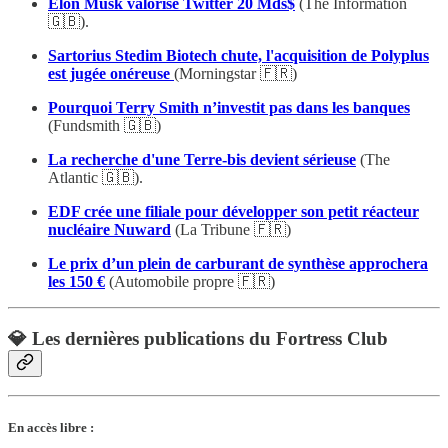
Elon Musk valorise Twitter 20 Mds$
(The Information
🇬🇧).
Sartorius Stedim Biotech chute, l'acquisition de Polyplus
est jugée onéreuse
(Morningstar 🇫🇷)
Pourquoi Terry Smith n’investit pas dans les banques
(Fundsmith 🇬🇧)
La recherche d'une Terre-bis devient sérieuse
(The
Atlantic 🇬🇧).
EDF crée une filiale pour développer son petit réacteur
nucléaire Nuward
(La Tribune 🇫🇷)
Le prix d’un plein de carburant de synthèse approchera
les 150 €
(Automobile propre 🇫🇷)
💎 Les dernières publications du Fortress Club
En accès libre :