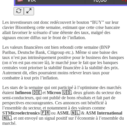
Les investisseurs ont donc redécouvert le bouton “BUY” sur leur
clavier Bloomberg cette semaine, estimant que cette crise bancaire
allait favoriser le scénario d’une détente des taux, malgré des
signaux encore diffus sur le front de l’inflation.
Les valeurs financières ont bien rebondi cette semaine (BNP
Paribas, Deutsche Bank, Citigroup etc.). Même si une baisse des
taux n’est pas intrinsèquement positive pour le business des banques
(on n’en est pas encore là), le marché joue le fait que les banques
centrales vont prioriser la stabilité financière à la stabilité des prix.
Autrement dit, elles pourraient moins relever leurs taux pour
combattre à tout prix l’inflation.
Les stars de la semaine qui ont participé à l’optimisme des marchés
étaient
Infineon 🇩🇪
et
Micron 🇺🇸
, deux géants du secteur des
semi-conducteurs, qui ont publié de bons résultats et fait part de
perspectives encourageantes. Ces annonces ont bénéficié à
l’ensemble du secteur, et notamment à des valeurs comme
STMicroelectronics 🇫🇷
ou
ASML 🇳🇱
&
ASM International
🇳🇱
, et ont envoyé un signal positif sur l’économie à l’ensemble du
marché.