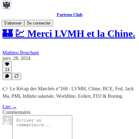
Fortress Club
S'abonner
Se connecter
🏰 💹 Merci LVMH et la Chine.
Mathieu Bouchant
janv. 28, 2024
13
👉 Le Récap des Marchés n°168 : LVMH, Chine, BCE, Fed, Jack
Ma, PMI, Inlfatio salariale, Worldline, Eolien, FDJ & Boeing.
Lire →
Commentaires