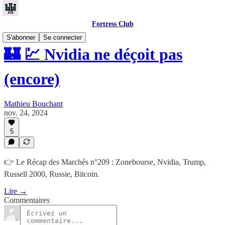
Fortress Club
S'abonner
Se connecter
🏰 💹 Nvidia ne déçoit pas
(encore)
Mathieu Bouchant
nov. 24, 2024
5
👉 Le Récap des Marchés n°209 : Zonebourse, Nvidia, Trump,
Russell 2000, Russie, Bitcoin.
Lire →
Commentaires