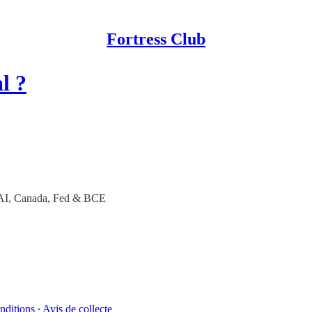
Fortress Club
l ?
AI, Canada, Fed & BCE
nditions
∙
Avis de collecte