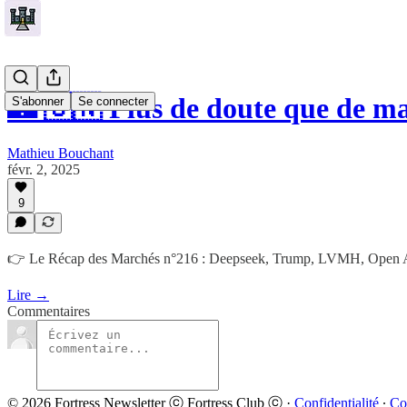
🏰 🇨🇳 Plus de doute que de ma
S'abonner
Se connecter
Mathieu Bouchant
févr. 2, 2025
9
👉 Le Récap des Marchés n°216 : Deepseek, Trump, LVMH, Open 
Lire →
Commentaires
© 2026 Fortress Newsletter ⓒ Fortress Club ⓒ
·
Confidentialité
∙
Co