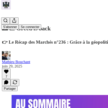
S'abonner
Se connecter
🏰 💹 Greed is back
👉 Le Récap des Marchés n°236 : Grâce à la géopolitiqu
Mathieu Bouchant
juin 29, 2025
7
Partager