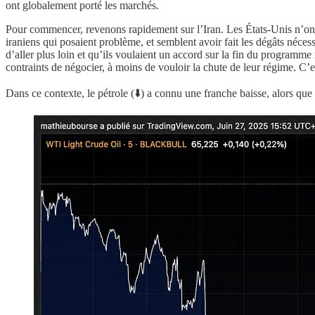
ont globalement porté les marchés.
Pour commencer, revenons rapidement sur l’Iran. Les États-Unis n’ont 
iraniens qui posaient problème, et semblent avoir fait les dégâts néce
d’aller plus loin et qu’ils voulaient un accord sur la fin du programme 
contraints de négocier, à moins de vouloir la chute de leur régime. C’
Dans ce contexte, le pétrole (⬇️) a connu une franche baisse, alors que