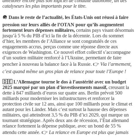
améliorer encore plus son logiciel de conduite autonome, un des
catalyseurs les plus importants pour le titre.
🪖 Dans le reste de l’actualité, les États-Unis ont réussi à faire
pression sur leurs alliés de l’OTAN pour qu’ils augmentent
fortement leurs dépenses militaires,
certains pays visant désormais
jusqu’à 5 % du PIB d’ici la fin de la décennie. Lors du sommet
d’hier, les membres de l’Alliance se sont congratulés de ces
engagements accrus, perçus comme une réponse directe aux
exigences de Washington. Ce nouvel effort collectif s’accompagne
d’un soutien militaire renforcé à l’Ukraine, permettant de faire
pencher à nouveau la balance face à la Russie. 👉
Via l’armement,
c’est quand même un gros plan de relance pour toute l’Europe !
🇩🇪 L’Allemagne tourne le dos à l’austérité avec un budget
2025 marqué par un plan d’investissements massif,
creusant la
dette à 847 milliards d’euros sur quatre ans. Berlin prévoit 500
milliards pour moderniser les infrastructures et renforcer la
protection civile sur 12 ans, ainsi que 100 milliards pour le climat et
autant pour les Länder. Mais c’est surtout la hausse des dépenses
militaires, qui atteindront 3,5 % du PIB d’ici 2029, qui marque un
tournant stratégique. Après deux ans de récession, l’État allemand
relance fortement la dépense publique, avec un bond de 55 %
attendu cette année. 👉
La relance en Europe est plus que jamais