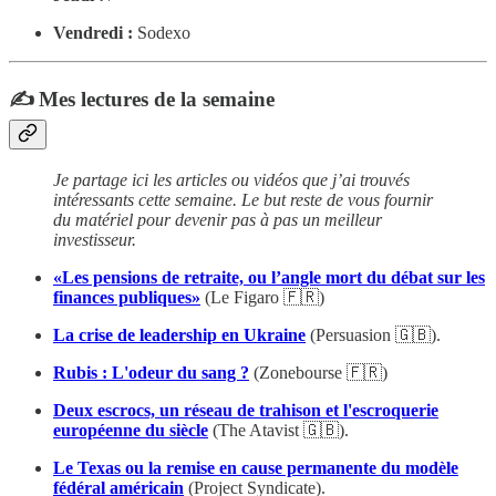
Vendredi :
Sodexo
✍️ Mes lectures de la semaine
Je partage ici les articles ou vidéos que j’ai trouvés
intéressants cette semaine. Le but reste de vous fournir
du matériel pour devenir pas à pas un meilleur
investisseur.
«Les pensions de retraite, ou l’angle mort du débat sur les
finances publiques»
(Le Figaro 🇫🇷)
La crise de leadership en Ukraine
(Persuasion 🇬🇧).
Rubis : L'odeur du sang ?
(Zonebourse 🇫🇷)
Deux escrocs, un réseau de trahison et l'escroquerie
européenne du siècle
(The Atavist 🇬🇧).
Le Texas ou la remise en cause permanente du modèle
fédéral américain
(Project Syndicate).