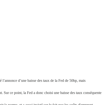
é l’annonce d’une baisse des taux de la Fed de 50bp, mais
. Sur ce point, la Fed a donc choisi une baisse des taux conséquente
r la norme, et a aussi insisté sur le fait que les coûts d'emprunt