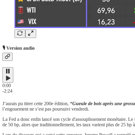
🎙️ Version audio
0:00
-2:24
J’aurais pu titrer cette 200e édition,
“Gueule de bois après une gross
l’engouement ne s’est pas poursuivi vendredi.
La Fed a donc enfin lancé son cycle d'assouplissement monétaire. Le 
de 50 bp, alors que traditionnellement, les taux varient plus de 25 bp 
Lors du discours qui a suivi cette annonce, Jerome Powell a rappelé qu'i