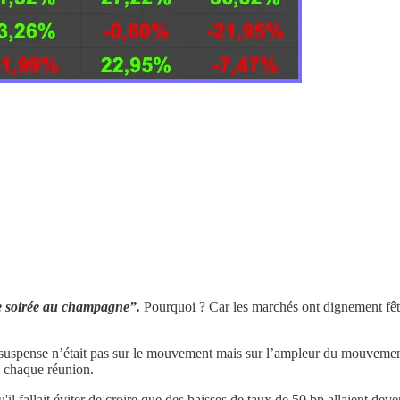
e soirée au champagne”.
Pourquoi ? Car les marchés ont dignement fêt
suspense n’était pas sur le mouvement mais sur l’ampleur du mouvement
à chaque réunion.
l fallait éviter de croire que des baisses de taux de 50 bp allaient deveni