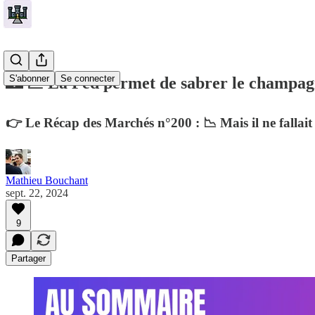
S'abonner
Se connecter
🏰 💹 La Fed permet de sabrer le champa
👉 Le Récap des Marchés n°200 : 📉 Mais il ne fallait
Mathieu Bouchant
sept. 22, 2024
9
Partager