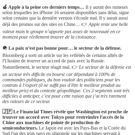
🍏 Apple à la peine ces derniers temps…
Il y aurait des rumeurs
selon lesquelles les iPhone 16 seraient disponibles sans délai, signe
selon certains que la dernière version s'écoule mal. Il y aurait aussi
déjà des promos sur des sites en Chine… 👉
Apple reste une belle
valeur mais le groupe n’apporte pas assez de nouveauté en ce
moment pour réellement trouver de la croissance.
🪖 La paix n’est pas bonne pour… le secteur de la défense.
Bloomberg a sorti un article sur les velléités de certains alliés de
l'Ukraine de trouver un accord de paix avec la Russie.
Naturellement, le secteur réagit mal. 👉
Le secteur de la défense est
un secteur très difficile en bourse car dépendant à 100% de
commandes publiques, du bon vouloir des politiciens pour les
contrats à l’export (il ne suffit pas d’être le meilleur produit au
meilleur prix) et du contexte géopolitique. Ces 3 segments sont très
difficiles à anticiper, c’est pour cette raison que j’ai très rarement
des valeurs de ce secteur.
🇯🇵 Le Financial Times révèle que Washington est proche de
trouver un accord avec Tokyo pour restreindre l'accès de la
Chine aux machines de pointe de production de
semiconducteurs.
Le Japon est avec les Pays-Bas et la Corée du
Sud l'un des trois pays en oligopole sur les machines servant à