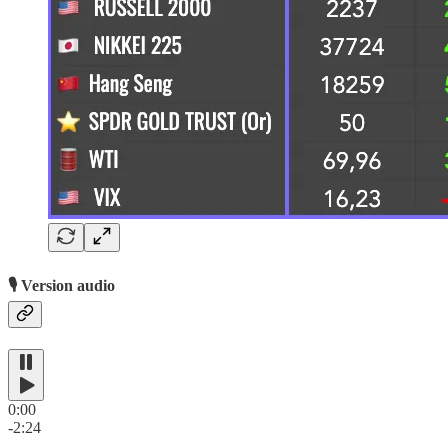
🎙️ Version audio
0:00
-2:24