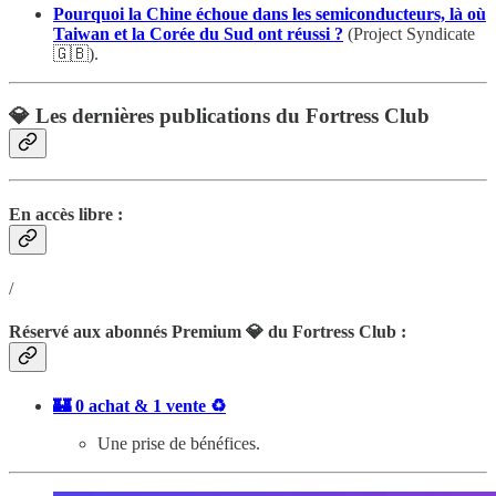
Pourquoi la Chine échoue dans les semiconducteurs, là où
Taiwan et la Corée du Sud ont réussi ?
(Project Syndicate
🇬🇧).
💎 Les dernières publications du Fortress Club
En accès libre :
/
Réservé aux abonnés Premium 💎 du Fortress Club :
🏰 0 achat & 1 vente ♻️
Une prise de bénéfices.