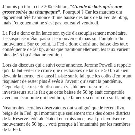
J’aurais pu titrer cette 200e édition,
“Gueule de bois après une
grosse soirée au champagne”.
Pourquoi ? Car les marchés ont
dignement fêté l’annonce d’une baisse des taux de la Fed de 50bp,
mais l’engouement ne s’est pas poursuivi vendredi.
La Fed a donc enfin lancé son cycle d'assouplissement monétaire.
Le suspense n’était pas sur le mouvement mais sur l’ampleur du
mouvement. Sur ce point, la Fed a donc choisi une baisse des taux
conséquente de 50 bp, alors que traditionnellement, les taux varient
plus de 25 bp à chaque réunion.
Lors du discours qui a suivi cette annonce, Jerome Powell a rappelé
qu'il fallait éviter de croire que des baisses de taux de 50 bp allaient
devenir la norme, et a aussi insisté sur le fait que les coûts d'emprunt
risquaient de rester plus élevés à l’avenir qu’avant la pandémie.
Cependant, le reste du discours a visiblement rassuré les
investisseurs sur le fait que cette baisse de 50 bp était compatible
avec une économie qui tient bon, le fameux scénario du soft landing.
Néanmoins, certains observateurs ont souligné que le récent livre
beige de la Fed, qui montrait que seulement trois des douze districts
de la Réserve fédérale étaient en croissance, avait pu favoriser ce
mouvement de 50 bp… voté presque à l’unanimité par les membres
de la Fed.