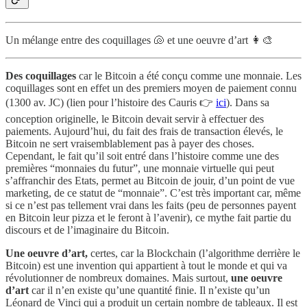
Un mélange entre des coquillages 🐚 et une oeuvre d’art 👩‍🎨
Des coquillages
car le Bitcoin a été conçu comme une monnaie. Les
coquillages sont en effet un des premiers moyen de paiement connu
(1300 av. JC) (lien pour l’histoire des Cauris 👉
ici
). Dans sa
conception originelle, le Bitcoin devait servir à effectuer des
paiements. Aujourd’hui, du fait des frais de transaction élevés, le
Bitcoin ne sert vraisemblablement pas à payer des choses.
Cependant, le fait qu’il soit entré dans l’histoire comme une des
premières “monnaies du futur”, une monnaie virtuelle qui peut
s’affranchir des Etats, permet au Bitcoin de jouir, d’un point de vue
marketing, de ce statut de “monnaie”. C’est très important car, même
si ce n’est pas tellement vrai dans les faits (peu de personnes payent
en Bitcoin leur pizza et le feront à l’avenir), ce mythe fait partie du
discours et de l’imaginaire du Bitcoin.
Une oeuvre d’art,
certes, car la Blockchain (l’algorithme derrière le
Bitcoin) est une invention qui appartient à tout le monde et qui va
révolutionner de nombreux domaines. Mais surtout,
une oeuvre
d’art
car il n’en existe qu’une quantité finie. Il n’existe qu’un
Léonard de Vinci qui a produit un certain nombre de tableaux. Il est