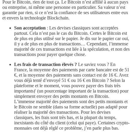
Pour le Bitcoin, rien de tout ça. Le Bitcoin n’est affilié à aucun pays
ou entreprise, ni même une personne en particulier. Sa valeur n’est
garantie par rien, si ce n’est la confiance de ses utilisateurs entre eux
et envers la technologie Blockchain.
Son acceptation
: Les devises classiques sont acceptées
partout. Cela n’est pas le cas du Bitcoin. Certes le Bitcoin est
de plus en plus utilisé sur le papier. Je dis sur le papier car oui,
il y a de plus en plus de transactions… Cependant, l’immense
majorité de ces transactions est liée à la spéculation, et non des
transactions pour payer quelque chose.
Les frais de transaction élevés ?
Le saviez vous ? En
France, la moyenne des paiements par carte bancaire est de 51
€, et la moyenne des paiements sans contact est de 16 €. Avez
vous déjà tenté d’envoyé 51 € ou 16 € en Bitcoin ? Selon la
plateforme et le moment, vous pouvez payer des frais très
importantsƒ (un pourcentage important de la transaction) pour
simplement envoyer des petits montants en Bitcoin.
L’immense majorité des paiements sont des petits montants et
le Bitcoin ne semble (dans sa forme actuelle) pas adapté pour
réaliser la majorité des transactions. Pour les devises
classiques, les frais sont très bas, et la plupart du temps,
inexistants du côté du client (celui qui paye). Certaines crypto-
monnaies ont déjà réglé ce problème, j’en parle plus bas.