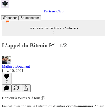
Fortress Club
S'abonner
Se connecter
Lisez sans distraction sur Substack
L'appel du Bitcoin 💹 - 1/2
Mathieu Bouchant
janv. 10, 2021
7
Bonjour à toutes & à tous 🤗
Faut-il investir dans le
Bitcoin
ou d’autres
crypto-monnaies
? c’est