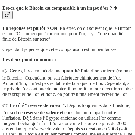
Est-ce que le Bitcoin est comparable à un lingot d’or ? ⚜️
La réponse est plutôt NON
. En effet, on dit souvent que le Bitcoin
est un “Or numérique” car comme pour l’or, il y a “une quantité
finie de Bitcoin sur terre”.
Cependant je pense que cette comparaison est un peu fausse.
Les deux point communs :
👉 Certes, il y a en théorie une
quantité finie
d’or sur terre (comme
le Bitcoin). Cependant, on sait fabriquer chimiquement de l’or.
Aujourd’hui, il n’est pas rentable de fabriquer de l’or. Cependant, si
le prix de l’or continue de monter, il pourrait un jour devenir rentable
de fabriquer de l’or, et donc, on pourrait finalement recréer de l’or.
👉 Le côté
“réserve de valeur”.
Depuis longtemps dans l’histoire,
l’or sert de
réserve de valeur
et constitue un rempart contre
l'inflation. Déjà dans l’Égypte ancienne on utilisait l’or comme
moyen d’échange “sûr”. L’or a donc une histoire de plus de 2000
ans en tant que réserve de valeur. Depuis sa création en 2008 (soit
13 ans), le Bitcoin est vu par certains comme une valeur refuge. Une