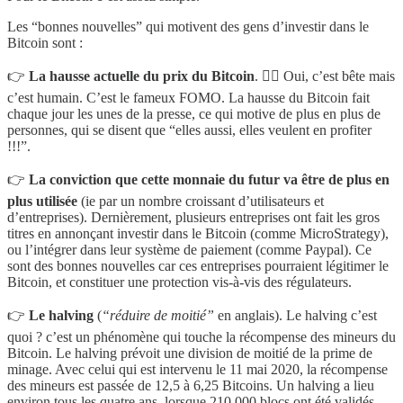
Les “bonnes nouvelles” qui motivent des gens d’investir dans le
Bitcoin sont :
👉
La hausse actuelle du prix du Bitcoin
. 💁‍♂️ Oui, c’est bête mais
c’est humain. C’est le fameux FOMO. La hausse du Bitcoin fait
chaque jour les unes de la presse, ce qui motive de plus en plus de
personnes, qui se disent que “elles aussi, elles veulent en profiter
!!!”.
👉
La conviction que cette monnaie du futur va être de plus en
plus utilisée
(ie par un nombre croissant d’utilisateurs et
d’entreprises). Dernièrement, plusieurs entreprises ont fait les gros
titres en annonçant investir dans le Bitcoin (comme MicroStrategy),
ou l’intégrer dans leur système de paiement (comme Paypal). Ce
sont des bonnes nouvelles car ces entreprises pourraient légitimer le
Bitcoin, et constituer une protection vis-à-vis des régulateurs.
👉
Le halving
(
“réduire de moitié”
en anglais). Le halving c’est
quoi ? c’est un phénomène qui touche la récompense des mineurs du
Bitcoin. Le halving prévoit une division de moitié de la prime de
minage. Avec celui qui est intervenu le 11 mai 2020, la récompense
des mineurs est passée de 12,5 à 6,25 Bitcoins. Un halving a lieu
environ tous les quatre ans, lorsque 210 000 blocs ont été validés.