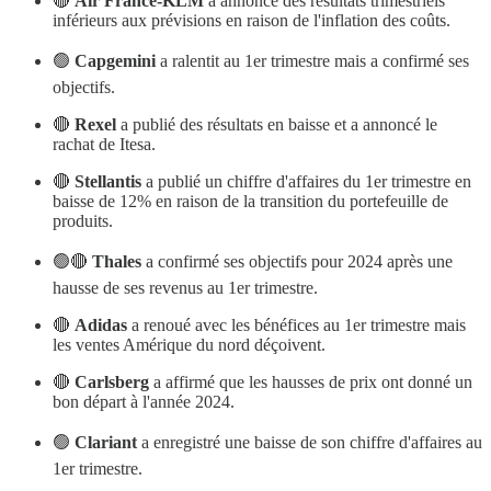
🔴
Air France-KLM
a annoncé des résultats trimestriels
inférieurs aux prévisions en raison de l'inflation des coûts.
🟢
Capgemini
a ralentit au 1er trimestre mais a confirmé ses
objectifs.
🔴
Rexel
a publié des résultats en baisse et a annoncé le
rachat de Itesa.
🔴
Stellantis
a publié un chiffre d'affaires du 1er trimestre en
baisse de 12% en raison de la transition du portefeuille de
produits.
🟢🔴
Thales
a confirmé ses objectifs pour 2024 après une
hausse de ses revenus au 1er trimestre.
🔴
Adidas
a renoué avec les bénéfices au 1er trimestre mais
les ventes Amérique du nord déçoivent.
🔴
Carlsberg
a affirmé que les hausses de prix ont donné un
bon départ à l'année 2024.
🟢
Clariant
a enregistré une baisse de son chiffre d'affaires au
1er trimestre.