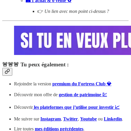
🏰 1 achat & 0 vente ♻️
👉
Un lien avec mon point ci-dessus ?
🚨🚨🚨 Tu peux également :
Rejoindre la version
premium du Fortress Club 💎
Découvrir mon offre de
gestion de patrimoine 💹
Découvrir
les plateformes que j’utilise pour investir 📈
Me suivre sur
Instagram
,
Twitter
,
Youtube
ou
Linkedin
.
Lire toutes
mes éditions précédentes
.