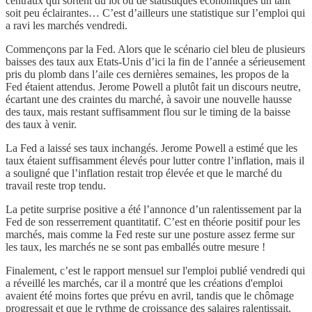
centraux qui sortent du lot ou de statistiques économiques un tant
soit peu éclairantes… C’est d’ailleurs une statistique sur l’emploi qui
a ravi les marchés vendredi.
Commençons par la Fed. Alors que le scénario ciel bleu de plusieurs
baisses des taux aux Etats-Unis d’ici la fin de l’année a sérieusement
pris du plomb dans l’aile ces dernières semaines, les propos de la
Fed étaient attendus. Jerome Powell a plutôt fait un discours neutre,
écartant une des craintes du marché, à savoir une nouvelle hausse
des taux, mais restant suffisamment flou sur le timing de la baisse
des taux à venir.
La Fed a laissé ses taux inchangés. Jerome Powell a estimé que les
taux étaient suffisamment élevés pour lutter contre l’inflation, mais il
a souligné que l’inflation restait trop élevée et que le marché du
travail reste trop tendu.
La petite surprise positive a été l’annonce d’un ralentissement par la
Fed de son resserrement quantitatif. C’est en théorie positif pour les
marchés, mais comme la Fed reste sur une posture assez ferme sur
les taux, les marchés ne se sont pas emballés outre mesure !
Finalement, c’est le rapport mensuel sur l'emploi publié vendredi qui
a réveillé les marchés, car il a montré que les créations d'emploi
avaient été moins fortes que prévu en avril, tandis que le chômage
progressait et que le rythme de croissance des salaires ralentissait.