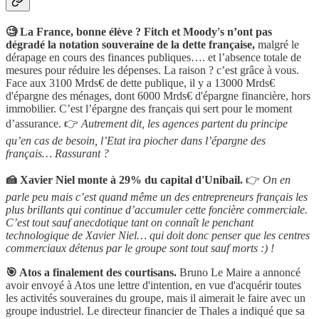
🧐 La France, bonne élève ? Fitch et Moody's n’ont pas
dégradé la notation souveraine de la dette française,
malgré le
dérapage en cours des finances publiques…. et l’absence totale de
mesures pour réduire les dépenses. La raison ? c’est grâce à vous.
Face aux 3100 Mrds€ de dette publique, il y a 13000 Mrds€
d'épargne des ménages, dont 6000 Mrds€ d'épargne financière, hors
immobilier. C’est l’épargne des français qui sert pour le moment
d’assurance. 👉
Autrement dit, les agences partent du principe
qu’en cas de besoin, l’Etat ira piocher dans l’épargne des
français… Rassurant ?
🍰 Xavier Niel monte à 29% du capital d'Unibail.
👉
On en
parle peu mais c’est quand même un des entrepreneurs français les
plus brillants qui continue d’accumuler cette foncière commerciale.
C’est tout sauf anecdotique tant on connaît le penchant
technologique de Xavier Niel… qui doit donc penser que les centres
commerciaux détenus par le groupe sont tout sauf morts :) !
🎯 Atos a finalement des courtisans.
Bruno Le Maire a annoncé
avoir envoyé à Atos une lettre d'intention, en vue d'acquérir toutes
les activités souveraines du groupe, mais il aimerait le faire avec un
groupe industriel. Le directeur financier de Thales a indiqué que sa