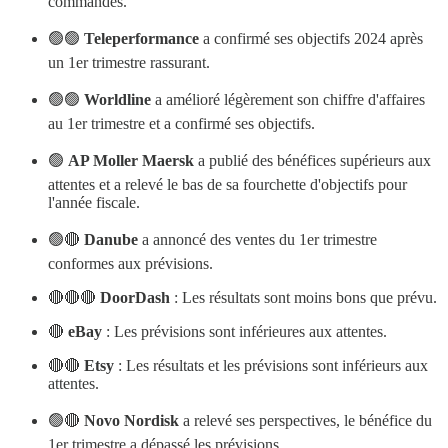
commandes.
🟢🟢
Teleperformance
a confirmé ses objectifs 2024 après
un 1er trimestre rassurant.
🟢🟢
Worldline
a amélioré légèrement son chiffre d'affaires
au 1er trimestre et a confirmé ses objectifs.
🟢
AP Moller Maersk
a publié des bénéfices supérieurs aux
attentes et a relevé le bas de sa fourchette d'objectifs pour
l'année fiscale.
🟢🔴
Danube
a annoncé des ventes du 1er trimestre
conformes aux prévisions.
🔴🔴🔴
DoorDash
: Les résultats sont moins bons que prévu.
🔴
eBay
: Les prévisions sont inférieures aux attentes.
🔴🔴
Etsy
: Les résultats et les prévisions sont inférieurs aux
attentes.
🟢🔴
Novo Nordisk
a relevé ses perspectives, le bénéfice du
1er trimestre a dépassé les prévisions.