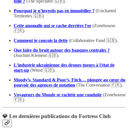
folle ?
(The Spectator 🇬🇧).
Pourquoi je n’investis pas en immobilier ?
(Uncharted
Territories 🇬🇧)
Cette anomalie qui se cache derrière l'or
(Zonebourse
🇫🇷)
Comment je conçois la dette
(Collaborative Fund 🇬🇧).
Que faire du bruit autour des banques centrales ?
(Joachim Klement 🇬🇧).
L'industrie ukrainienne des drones tueurs à l'état de
start-up
(Wired 🇬🇧).
Moody’s, Standard & Poor’s, Fitch… plongée au cœur du
pouvoir des agences de notation
(The Conversation 🇫🇷).
Voyageurs du Monde se rachète une conduite
(Zonebourse
🇫🇷)
💎 Les dernières publications du Fortress Club