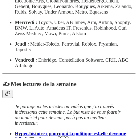
Electronic Arts, GlobalFoundries, HeidelbergCement,
Geberit, Bouygues, Leonardo, Bouygues, Arkema, Zalando,
Rubis, Solvay, Under Armour, Metro, Equasens
Mercredi :
Toyota, Uber, AB Inbev, Arm, Airbnb, Shopify,
BMW, Li Auto, Amadeus IT, Fresenius, Robinhood, Carl
Zeiss Meditec, Mowi, Puma, Alstom
Jeudi :
Mettler-Toledo, Ferrovial, Roblox, Prysmian,
Tapestry
Vendredi :
Enbridge, Constellation Software, CRH, ABC
Arbitrage
✍️ Mes lectures de la semaine
Je partage ici les articles ou vidéos que j’ai trouvés
intéressants cette semaine. Le but reste de vous fournir
du matériel pour devenir pas à pas un meilleur
investisseur.
Hyper-histoire : pourquoi la politique est-elle devenue