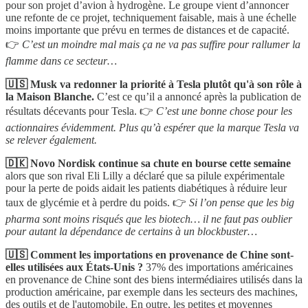
pour son projet d’avion à hydrogène. Le groupe vient d’annoncer
une refonte de ce projet, techniquement faisable, mais à une échelle
moins importante que prévu en termes de distances et de capacité.
👉
C’est un moindre mal mais ça ne va pas suffire pour rallumer la
flamme dans ce secteur…
🇺🇸 Musk va redonner la priorité à Tesla plutôt qu'à son rôle à
la Maison Blanche.
C’est ce qu’il a annoncé après la publication de
résultats décevants pour Tesla. 👉
C’est une bonne chose pour les
actionnaires évidemment. Plus qu’à espérer que la marque Tesla va
se relever également.
🇩🇰 Novo Nordisk continue sa chute en bourse cette semaine
alors que son rival Eli Lilly a déclaré que sa pilule expérimentale
pour la perte de poids aidait les patients diabétiques à réduire leur
taux de glycémie et à perdre du poids. 👉
Si l’on pense que les big
pharma sont moins risqués que les biotech… il ne faut pas oublier
pour autant la dépendance de certains à un blockbuster…
🇺🇸 Comment les importations en provenance de Chine sont-
elles utilisées aux États-Unis ?
37% des importations américaines
en provenance de Chine sont des biens intermédiaires utilisés dans la
production américaine, par exemple dans les secteurs des machines,
des outils et de l'automobile. En outre, les petites et moyennes