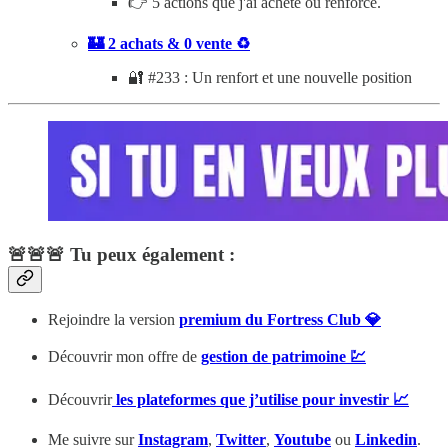
👉 5 actions que j'ai acheté ou renforcé.
🏰 2 achats & 0 vente ♻️
🔐 #233 : Un renfort et une nouvelle position
🚨🚨🚨 Tu peux également :
Rejoindre la version
premium du Fortress Club 💎
Découvrir mon offre de
gestion de patrimoine 💹
Découvrir
les plateformes que j’utilise pour investir 📈
Me suivre sur
Instagram
,
Twitter
,
Youtube
ou
Linkedin
.