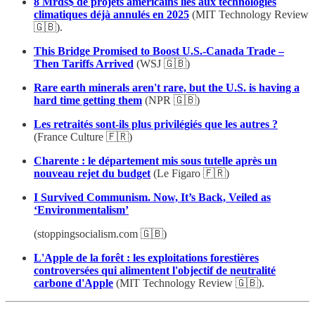
8 Mrds$ de projets américains liés aux technologies
climatiques déjà annulés en 2025
(MIT Technology Review
🇬🇧).
This Bridge Promised to Boost U.S.-Canada Trade –
Then Tariffs Arrived
(WSJ 🇬🇧)
Rare earth minerals aren't rare, but the U.S. is having a
hard time getting them
(NPR 🇬🇧)
Les retraités sont-ils plus privilégiés que les autres ?
(France Culture 🇫🇷)
Charente : le département mis sous tutelle après un
nouveau rejet du budget
(Le Figaro 🇫🇷)
I Survived Communism. Now, It’s Back, Veiled as
‘Environmentalism’
(stoppingsocialism.com 🇬🇧)
L'Apple de la forêt : les exploitations forestières
controversées qui alimentent l'objectif de neutralité
carbone d'Apple
(MIT Technology Review 🇬🇧).