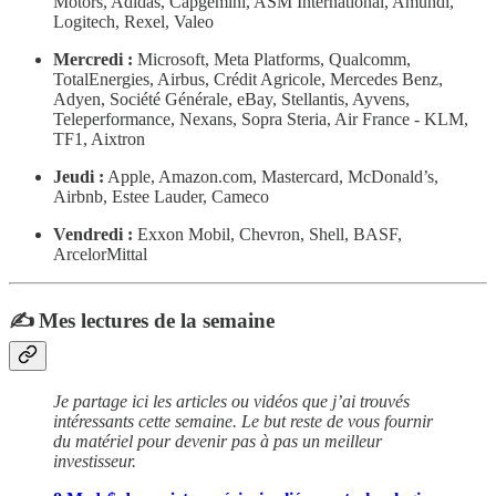
Motors, Adidas, Capgemini, ASM International, Amundi,
Logitech, Rexel, Valeo
Mercredi :
Microsoft, Meta Platforms, Qualcomm,
TotalEnergies, Airbus, Crédit Agricole, Mercedes Benz,
Adyen, Société Générale, eBay, Stellantis, Ayvens,
Teleperformance, Nexans, Sopra Steria, Air France - KLM,
TF1, Aixtron
Jeudi :
Apple, Amazon.com, Mastercard, McDonald’s,
Airbnb, Estee Lauder, Cameco
Vendredi :
Exxon Mobil, Chevron, Shell, BASF,
ArcelorMittal
✍️ Mes lectures de la semaine
Je partage ici les articles ou vidéos que j’ai trouvés
intéressants cette semaine. Le but reste de vous fournir
du matériel pour devenir pas à pas un meilleur
investisseur.