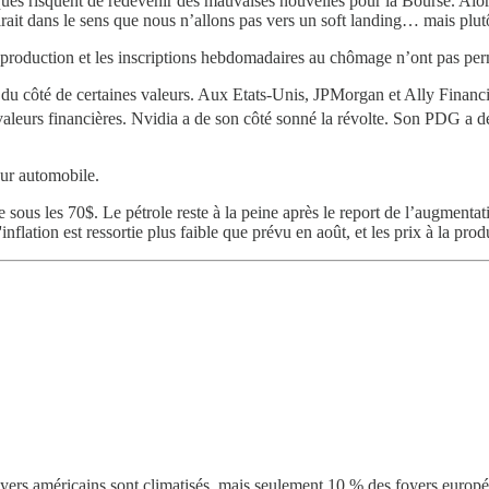
s risquent de redevenir des mauvaises nouvelles pour la Bourse. Alors
irait dans le sens que nous n’allons pas vers un soft landing… mais plut
la production et les inscriptions hebdomadaires au chômage n’ont pas per
 du côté de certaines valeurs. Aux Etats-Unis, JPMorgan et Ally Financia
s valeurs financières. Nvidia a de son côté sonné la révolte. Son PDG a dé
eur automobile.
sage sous les 70$. Le pétrole reste à la peine après le report de l’augme
'inflation est ressortie plus faible que prévu en août, et les prix à la p
oyers américains sont climatisés, mais seulement 10 % des foyers europé