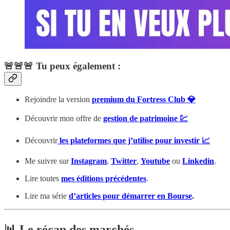
🚨🚨🚨 Tu peux également :
Rejoindre la version
premium du Fortress Club 💎
Découvrir mon offre de
gestion de patrimoine 💹
Découvrir
les plateformes que j’utilise pour investir 📈
Me suivre sur
Instagram
,
Twitter
,
Youtube
ou
Linkedin
.
Lire toutes
mes éditions précédentes
.
Lire ma série
d’articles pour démarrer en Bourse
.
📊 Le récap des marchés