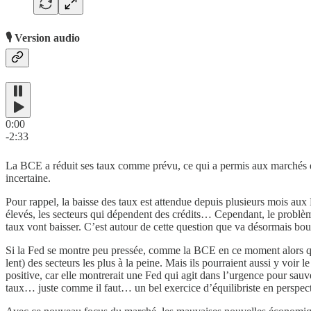
🎙️ Version audio
0:00
-2:33
La BCE a réduit ses taux comme prévu, ce qui a permis aux marchés eu
incertaine.
Pour rappel, la baisse des taux est attendue depuis plusieurs mois aux E
élevés, les secteurs qui dépendent des crédits… Cependant, le problème 
taux vont baisser. C’est autour de cette question que va désormais bo
Si la Fed se montre peu pressée, comme la BCE en ce moment alors qu’e
lent) des secteurs les plus à la peine. Mais ils pourraient aussi y voi
positive, car elle montrerait une Fed qui agit dans l’urgence pour sau
taux… juste comme il faut… un bel exercice d’équilibriste en perspect