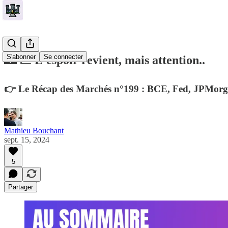
S'abonner
Se connecter
🏰 💹 L'espoir revient, mais attention..
👉 Le Récap des Marchés n°199 : BCE, Fed, JPMorgan
Mathieu Bouchant
sept. 15, 2024
5
Partager