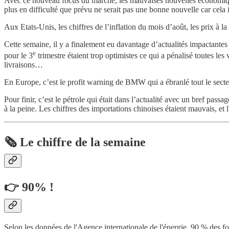
Avec ce nouveau focus du marché, les mauvaises nouvelles économique
plus en difficulté que prévu ne serait pas une bonne nouvelle car cela 
Aux Etats-Unis, les chiffres de l’inflation du mois d’août, les prix à 
Cette semaine, il y a finalement eu davantage d’actualités impactantes
e
pour le 3
trimestre étaient trop optimistes ce qui a pénalisé toutes le
livraisons…
En Europe, c’est le profit warning de BMW qui a ébranlé tout le sect
Pour finir, c’est le pétrole qui était dans l’actualité avec un bref pas
à la peine. Les chiffres des importations chinoises étaient mauvais, et l
🗞️ Le chiffre de la semaine
👉 90% !
Selon les données de l'Agence internationale de l'énergie, 90 % des f