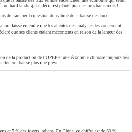
 que la baisse des taux semble enclenchée, une économie qui serait
ôt un hard landing. Le décor est planté pour les prochains mois !
mis de trancher la question du rythme de la baisse des taux.
l ont laissé entendre que les attentes des analystes les concernant
claré que ses clients étaient mécontents en raison de la lenteur des
ntation de la production de l’OPEP et une économie chinoise toujours très
roduction ont baissé plus que prévu…
ens et 5 % des foyers indiens. En Chine, ce chiffre est de 60 %.