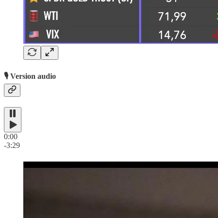
🎙️ Version audio
0:00
-3:29