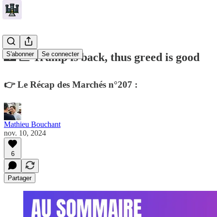
S'abonner
Se connecter
🏰 💹 Trump is back, thus greed is good
👉 Le Récap des Marchés n°207 :
Mathieu Bouchant
nov. 10, 2024
6
Partager