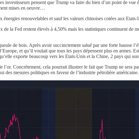
e les investisseurs pensent que Trump va faire du bien d’un point de v
lement mises en oeuvre…
ux énergies renouvelables et sauf les valeurs chinoises cotées aux Etats-
 de la Fed restent élevés à 4,50% mais les statistiques continuent de 
ule de bois. Après avoir succinctement salué par une forte hausse l’élec
rope, et qu’il voulait que tous les pays dépensent plus en armes. Est-ce
qu’elle exporte beaucoup vers les Etats-Unis et la Chine, 2 pays qui sont
t de l’or. Concrètement, cela pourrait illustrer le fait que Trump ne sera p
ssi des mesures politiques en faveur de l’industrie pétrolière américaine.