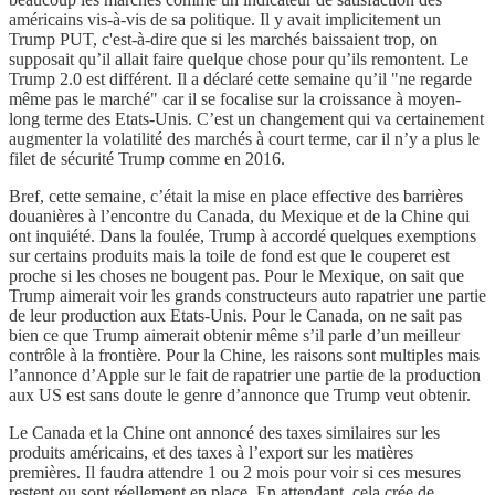
américains vis-à-vis de sa politique. Il y avait implicitement un
Trump PUT, c'est-à-dire que si les marchés baissaient trop, on
supposait qu’il allait faire quelque chose pour qu’ils remontent. Le
Trump 2.0 est différent. Il a déclaré cette semaine qu’il "ne regarde
même pas le marché" car il se focalise sur la croissance à moyen-
long terme des Etats-Unis. C’est un changement qui va certainement
augmenter la volatilité des marchés à court terme, car il n’y a plus le
filet de sécurité Trump comme en 2016.
Bref, cette semaine, c’était la mise en place effective des barrières
douanières à l’encontre du Canada, du Mexique et de la Chine qui
ont inquiété. Dans la foulée, Trump à accordé quelques exemptions
sur certains produits mais la toile de fond est que le couperet est
proche si les choses ne bougent pas. Pour le Mexique, on sait que
Trump aimerait voir les grands constructeurs auto rapatrier une partie
de leur production aux Etats-Unis. Pour le Canada, on ne sait pas
bien ce que Trump aimerait obtenir même s’il parle d’un meilleur
contrôle à la frontière. Pour la Chine, les raisons sont multiples mais
l’annonce d’Apple sur le fait de rapatrier une partie de la production
aux US est sans doute le genre d’annonce que Trump veut obtenir.
Le Canada et la Chine ont annoncé des taxes similaires sur les
produits américains, et des taxes à l’export sur les matières
premières. Il faudra attendre 1 ou 2 mois pour voir si ces mesures
restent ou sont réellement en place. En attendant, cela crée de