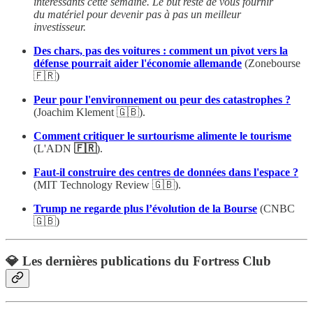
intéressants cette semaine. Le but reste de vous fournir
du matériel pour devenir pas à pas un meilleur
investisseur.
Des chars, pas des voitures : comment un pivot vers la
défense pourrait aider l'économie allemande
(Zonebourse
🇫🇷)
Peur pour l'environnement ou peur des catastrophes ?
(Joachim Klement 🇬🇧).
Comment critiquer le surtourisme alimente le tourisme
(L'ADN
🇫🇷
).
Faut-il construire des centres de données dans l'espace ?
(MIT Technology Review 🇬🇧).
Trump ne regarde plus l’évolution de la Bourse
(CNBC
🇬🇧)
💎 Les dernières publications du Fortress Club