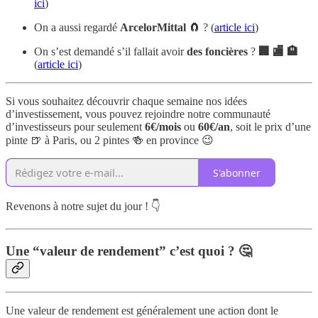
ici
)
On a aussi regardé
ArcelorMittal
🧲 ? (
article ici
)
On s’est demandé s’il fallait avoir
des foncières
?
🏢 🏬 🏨
(
article ici
)
Si vous souhaitez découvrir chaque semaine nos idées
d’investissement, vous pouvez rejoindre notre communauté
d’investisseurs pour seulement
6€/mois
ou
60€/an
, soit le prix d’une
pinte 🍺 à Paris, ou 2 pintes 🍻 en province 😉
S'abonner
Revenons à notre sujet du jour ! 👇
Une “valeur de rendement” c’est quoi ? 🤔
Une valeur de rendement est généralement une action dont le