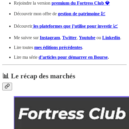
Rejoindre la version
premium du Fortress Club 💎
Découvrir mon offre de
gestion de patrimoine 💹
Découvrir
les plateformes que j’utilise pour investir 📈
Me suivre sur
Instagram
,
Twitter
,
Youtube
ou
Linkedin
.
Lire toutes
mes éditions précédentes
.
Lire ma série
d’articles pour démarrer en Bourse
.
📊 Le récap des marchés