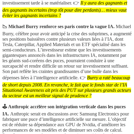
investissement tarde à se matérialiser. 👉
Il y aura des gagnants et
des gagnants incertains (trop tôt pour dire perdants)… mieux vaut
éviter les gagnants incertains ?
📉 Michael Burry renforce ses paris contre la vague IA.
Michael
Burry, célèbre pour avoir anticipé la crise des subprimes, a augmenté
ses positions baissières contre plusieurs valeurs liées à l’IA, dont
Tesla, Caterpillar, Applied Materials et un ETF spécialisé dans les
semi-conducteurs. L’investisseur estime que les investissements
gigantesques annoncés dans les infrastructures IA, notamment par
les géants sud-coréens des puces, pourraient conduire à une
surcapacité et rendre difficile un retour sur investissement suffisant.
Son pari reflète les craintes grandissantes d’une bulle dans les
dépenses liées à l’intelligence artificielle. 👉
Burry a raté beaucoup
de short depuis 2008. En revanche, le fait que le fonds star de l’IA
Situational Awareness ait pris des PUT sur plusieurs grands acteurs
du secteur est un meilleur signal de prudence ?
🕹️ Anthropic accélère son intégration verticale dans les puces
IA.
Anthropic serait en discussions avec Samsung Electronics pour
fabriquer une puce d’intelligence artificielle sur mesure. L’objectif
est de réduire sa dépendance aux GPU de Nvidia, d’améliorer les
performances de ses modèles et de diminuer ses coûts de calcul.