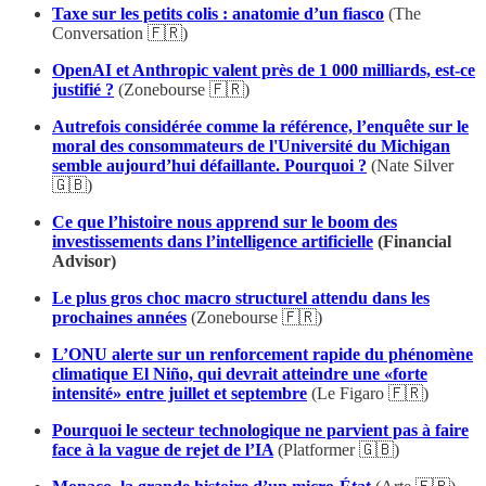
Taxe sur les petits colis : anatomie d’un fiasco
(The
Conversation 🇫🇷)
OpenAI et Anthropic valent près de 1 000 milliards, est-ce
justifié ?
(Zonebourse 🇫🇷)
Autrefois considérée comme la référence, l’enquête sur le
moral des consommateurs de l'Université du Michigan
semble aujourd’hui défaillante. Pourquoi ?
(Nate Silver
🇬🇧)
Ce que l’histoire nous apprend sur le boom des
investissements dans l’intelligence artificielle
(Financial
Advisor)
Le plus gros choc macro structurel attendu dans les
prochaines années
(Zonebourse 🇫🇷)
L’ONU alerte sur un renforcement rapide du phénomène
climatique El Niño, qui devrait atteindre une «forte
intensité» entre juillet et septembre
(Le Figaro 🇫🇷)
Pourquoi le secteur technologique ne parvient pas à faire
face à la vague de rejet de l’IA
(Platformer 🇬🇧)