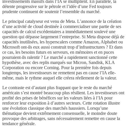
investissements massifs dans l’IA se multiplient. En parallèle, la
détente progressive sur le pétrole et l’idée d’une Fed toujours
prudente continuent de soutenir l’ensemble du marché.
Le principal catalyseur est venu de Meta. L’annonce de la création
d’une activité de cloud destinée à commercialiser une partie de ses
capacités de calcul excédentaires a immédiatement soulevé une
question qui dépasse largement l’entreprise. Si Meta dispose déjà de
capacités inutilisées, les hyperscalers comme Amazon, Alphabet ou
Microsoft ont-ils eux aussi construit trop d’infrastructures ? Et dans
ce cas, les besoins futurs en serveurs, en mémoires et en puces
pourraient-ils ralentir ? Le marché a rapidement sanctionné cette
hypothèse, avec des replis marqués sur Micron, Sandisk, KLA
Corporation ou encore Corning. Pour la première fois depuis
longtemps, les investisseurs ne remettent pas en cause l’IA elle-
même, mais le rythme auquel elle créera réellement de la valeur.
Le contraste est d’autant plus frappant que le reste du marché
américain s’est montré beaucoup plus résilient. Les investisseurs ont
profité des prises de bénéfices sur les valeurs liées à l’IA pour
renforcer leur exposition à d’autres secteurs. Cette rotation illustre
une évolution classique des marchés haussiers. Lorsqu’une
thématique devient extrêmement consensuelle, le moindre doute
provoque des arbitrages, sans nécessairement remettre en cause la
tendance générale.