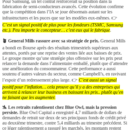
Pour Samsung, un tel contrat renforcerait sa position dans la
fabrication de semi-conducteurs avancés. Cette évolution confirme
que la compétition dans l’IA se joue désormais autant sur les
infrastructures et les puces que sur les modèles eux-mêmes. 👉
C’est un signal positif de plus pour les fondeurs (TSMC, Samsung
etc.). Peu importe le concepteur… c’est eux qui le fabrique
.
🪴 General Mills rassure avec sa stratégie de prix.
General Mills
a bondi en Bourse après des résultats trimestriels supérieurs aux
attentes, portés par une reprise des ventes liée aux baisses de prix.
Le groupe montre qu’une stratégie plus offensive sur les prix peut
relancer la demande dans l’alimentaire emballé, plutôt que d’attendre
une amélioration du consommateur. Cette performance a aussi
soutenu d’autres valeurs du secteur, comme Campbell’s, en ravivant
l’espoir d’un redressement plus large. 👉
C’est aussi un signal
positif pour l’inflation… cela prouve qu’il y a des entreprises qui
arrivent à relancer leur business en baissant les prix.. plutôt qu’en
ne faisant que les augmenter.
🛬 Les retraits ralentissent chez Blue Owl, mais la pression
persiste.
Blue Owl Capital a enregistré 4,7 milliards de dollars de
demandes de retrait sur deux de ses principaux fonds de crédit privé
au deuxième trimestre, contre 5,4 milliards au trimestre précédent. Si
ce léger ralentissement a rassuré les marchés, les montants restent