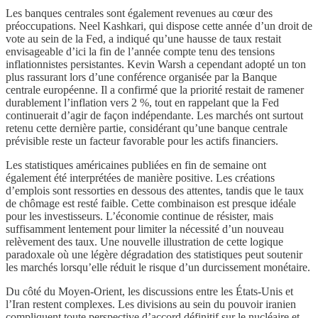
Les banques centrales sont également revenues au cœur des
préoccupations. Neel Kashkari, qui dispose cette année d’un droit de
vote au sein de la Fed, a indiqué qu’une hausse de taux restait
envisageable d’ici la fin de l’année compte tenu des tensions
inflationnistes persistantes. Kevin Warsh a cependant adopté un ton
plus rassurant lors d’une conférence organisée par la Banque
centrale européenne. Il a confirmé que la priorité restait de ramener
durablement l’inflation vers 2 %, tout en rappelant que la Fed
continuerait d’agir de façon indépendante. Les marchés ont surtout
retenu cette dernière partie, considérant qu’une banque centrale
prévisible reste un facteur favorable pour les actifs financiers.
Les statistiques américaines publiées en fin de semaine ont
également été interprétées de manière positive. Les créations
d’emplois sont ressorties en dessous des attentes, tandis que le taux
de chômage est resté faible. Cette combinaison est presque idéale
pour les investisseurs. L’économie continue de résister, mais
suffisamment lentement pour limiter la nécessité d’un nouveau
relèvement des taux. Une nouvelle illustration de cette logique
paradoxale où une légère dégradation des statistiques peut soutenir
les marchés lorsqu’elle réduit le risque d’un durcissement monétaire.
Du côté du Moyen-Orient, les discussions entre les États-Unis et
l’Iran restent complexes. Les divisions au sein du pouvoir iranien
compliquent toute perspective d’accord définitif sur le nucléaire et