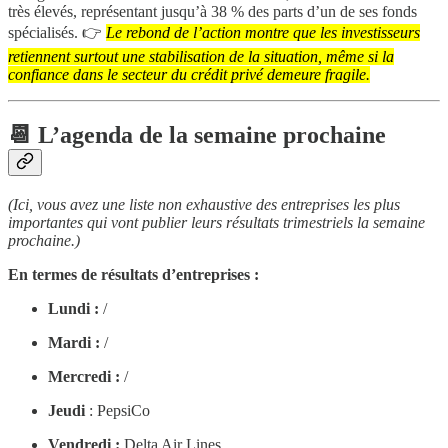
très élevés, représentant jusqu’à 38 % des parts d’un de ses fonds
spécialisés. 👉
Le rebond de l’action montre que les investisseurs
retiennent surtout une stabilisation de la situation, même si la
confiance dans le secteur du crédit privé demeure fragile.
📆 L’agenda de la semaine prochaine
(Ici, vous avez une liste non exhaustive des entreprises les plus
importantes qui vont publier leurs résultats trimestriels la semaine
prochaine.)
En termes de résultats d’entreprises :
Lundi :
/
Mardi :
/
Mercredi :
/
Jeudi
: PepsiCo
Vendredi :
Delta Air Lines