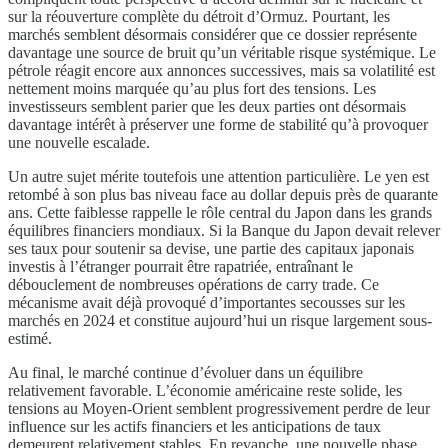
sur la réouverture complète du détroit d’Ormuz. Pourtant, les
marchés semblent désormais considérer que ce dossier représente
davantage une source de bruit qu’un véritable risque systémique. Le
pétrole réagit encore aux annonces successives, mais sa volatilité est
nettement moins marquée qu’au plus fort des tensions. Les
investisseurs semblent parier que les deux parties ont désormais
davantage intérêt à préserver une forme de stabilité qu’à provoquer
une nouvelle escalade.
Un autre sujet mérite toutefois une attention particulière. Le yen est
retombé à son plus bas niveau face au dollar depuis près de quarante
ans. Cette faiblesse rappelle le rôle central du Japon dans les grands
équilibres financiers mondiaux. Si la Banque du Japon devait relever
ses taux pour soutenir sa devise, une partie des capitaux japonais
investis à l’étranger pourrait être rapatriée, entraînant le
débouclement de nombreuses opérations de carry trade. Ce
mécanisme avait déjà provoqué d’importantes secousses sur les
marchés en 2024 et constitue aujourd’hui un risque largement sous-
estimé.
Au final, le marché continue d’évoluer dans un équilibre
relativement favorable. L’économie américaine reste solide, les
tensions au Moyen-Orient semblent progressivement perdre de leur
influence sur les actifs financiers et les anticipations de taux
demeurent relativement stables. En revanche, une nouvelle phase