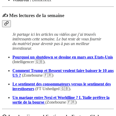
✍️ Mes lectures de la semaine
Je partage ici les articles ou vidéos que j’ai trouvés
intéressants cette semaine. Le but reste de vous fournir
du matériel pour devenir pas à pas un meilleur
investisseur.
Pourquoi un shutdown se dessine en mars aux Etats-Unis
(Intelligencer 🇬🇧).
Comment Trump et Bessent veulent faire baisser le 10 ans
US ?
(Zonebourse 🇫🇷)
Le sentiment des consommateurs versus le sentiment des
investisseurs
(FT Unhedged 🇬🇧).
Un mariage entre Nexi et Worldline ? L'Italie préfère la
sortie de la bourse
(Zonebourse 🇫🇷)