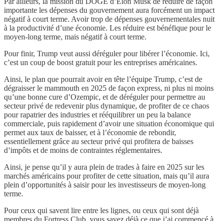
Par ailleurs, la mission du DOGE d’Elon Musk de réduire de façon
importante les dépenses du gouvernement aura forcément un impact
négatif à court terme. Avoir trop de dépenses gouvernementales nuit
à la productivité d’une économie. Les réduire est bénéfique pour le
moyen-long terme, mais négatif à court terme.
Pour finir, Trump veut aussi déréguler pour libérer l’économie. Ici,
c’est un coup de boost gratuit pour les entreprises américaines.
Ainsi, le plan que pourrait avoir en tête l’équipe Trump, c’est de
dégraisser le mammouth en 2025 de façon express, ni plus ni moins
qu’une bonne cure d’Ozempic, et de déréguler pour permettre au
secteur privé de redevenir plus dynamique, de profiter de ce chaos
pour rapatrier des industries et rééquilibrer un peu la balance
commerciale, puis rapidement d’avoir une situation économique qui
permet aux taux de baisser, et à l’économie de rebondir,
essentiellement grâce au secteur privé qui profitera de baisses
d’impôts et de moins de contraintes réglementaires.
Ainsi, je pense qu’il y aura plein de trades à faire en 2025 sur les
marchés américains pour profiter de cette situation, mais qu’il aura
plein d’opportunités à saisir pour les investisseurs de moyen-long
terme.
Pour ceux qui savent lire entre les lignes, ou ceux qui sont déjà
membres du Fortress Club, vous savez déjà ce que j’ai commencé à