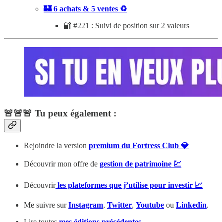
🏰 6 achats & 5 ventes ♻️
🔐 #221 : Suivi de position sur 2 valeurs
🚨🚨🚨 Tu peux également :
Rejoindre la version
premium du Fortress Club 💎
Découvrir mon offre de
gestion de patrimoine 💹
Découvrir
les plateformes que j’utilise pour investir 📈
Me suivre sur
Instagram
,
Twitter
,
Youtube
ou
Linkedin
.
Lire toutes
mes éditions précédentes
.