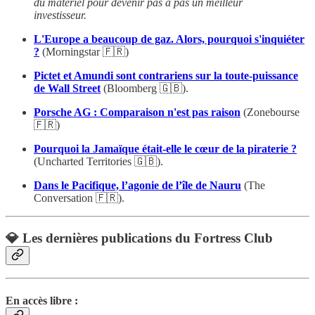
du matériel pour devenir pas à pas un meilleur
investisseur.
L'Europe a beaucoup de gaz. Alors, pourquoi s'inquiéter
?
(Morningstar 🇫🇷)
Pictet et Amundi sont contrariens sur la toute-puissance
de Wall Street
(Bloomberg 🇬🇧).
Porsche AG : Comparaison n'est pas raison
(Zonebourse
🇫🇷)
Pourquoi la Jamaïque était-elle le cœur de la piraterie ?
(Uncharted Territories 🇬🇧).
Dans le Pacifique, l’agonie de l’île de Nauru
(The
Conversation 🇫🇷).
💎 Les dernières publications du Fortress Club
En accès libre :