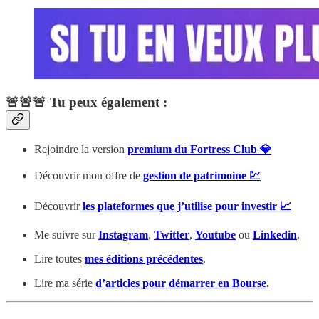
🚨🚨🚨 Tu peux également :
Rejoindre la version
premium du Fortress Club 💎
Découvrir mon offre de
gestion de patrimoine 💹
Découvrir
les plateformes que j’utilise pour investir 📈
Me suivre sur
Instagram
,
Twitter
,
Youtube
ou
Linkedin
.
Lire toutes
mes éditions précédentes
.
Lire ma série
d’articles pour démarrer en Bourse
.