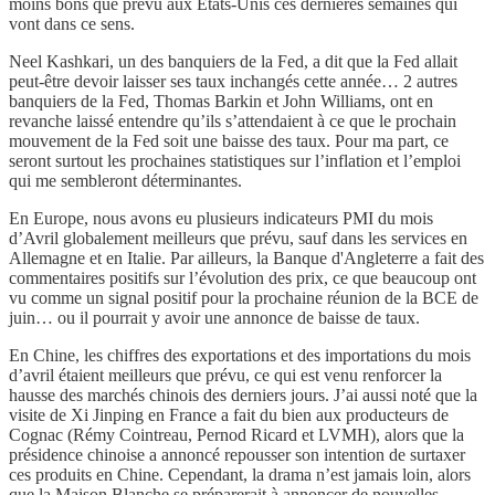
moins bons que prévu aux Etats-Unis ces dernières semaines qui
vont dans ce sens.
Neel Kashkari, un des banquiers de la Fed, a dit que la Fed allait
peut-être devoir laisser ses taux inchangés cette année… 2 autres
banquiers de la Fed, Thomas Barkin et John Williams, ont en
revanche laissé entendre qu’ils s’attendaient à ce que le prochain
mouvement de la Fed soit une baisse des taux. Pour ma part, ce
seront surtout les prochaines statistiques sur l’inflation et l’emploi
qui me sembleront déterminantes.
En Europe, nous avons eu plusieurs indicateurs PMI du mois
d’Avril globalement meilleurs que prévu, sauf dans les services en
Allemagne et en Italie. Par ailleurs, la Banque d'Angleterre a fait des
commentaires positifs sur l’évolution des prix, ce que beaucoup ont
vu comme un signal positif pour la prochaine réunion de la BCE de
juin… ou il pourrait y avoir une annonce de baisse de taux.
En Chine, les chiffres des exportations et des importations du mois
d’avril étaient meilleurs que prévu, ce qui est venu renforcer la
hausse des marchés chinois des derniers jours. J’ai aussi noté que la
visite de Xi Jinping en France a fait du bien aux producteurs de
Cognac (Rémy Cointreau, Pernod Ricard et LVMH), alors que la
présidence chinoise a annoncé repousser son intention de surtaxer
ces produits en Chine. Cependant, la drama n’est jamais loin, alors
que la Maison Blanche se préparerait à annoncer de nouvelles