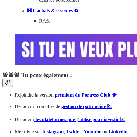
🏰 0 achats & 0 ventes ♻️
RAS.
🚨🚨🚨 Tu peux également :
Rejoindre la version
premium du Fortress Club 💎
Découvrir mon offre de
gestion de patrimoine 💹
Découvrir
les plateformes que j’utilise pour investir 📈
Me suivre sur
Instagram
,
Twitter
,
Youtube
ou
Linkedin
.