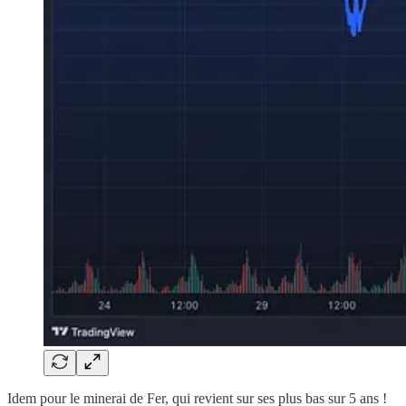
Idem pour le minerai de Fer, qui revient sur ses plus bas sur 5 ans !