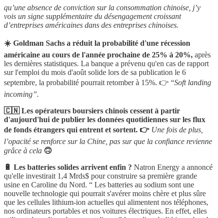
qu’une absence de conviction sur la consommation chinoise, j’y
vois un signe supplémentaire du désengagement croissant
d’entreprises américaines dans des entreprises chinoises.
☀️ Goldman Sachs a réduit la probabilité d'une récession
américaine au cours de l'année prochaine de 25% à 20%,
après
les dernières statistiques. La banque a prévenu qu'en cas de rapport
sur l'emploi du mois d'août solide lors de sa publication le 6
septembre, la probabilité pourrait retomber à 15%. 👉 “
Soft landing
incoming”.
🇨🇳 Les opérateurs boursiers chinois cessent à partir
d'aujourd'hui de publier les données quotidiennes sur les flux
de fonds étrangers qui entrent et sortent. 👉
Une fois de plus,
l’opacité se renforce sur la Chine, pas sur que la confiance revienne
grâce à cela
🙃
🔋 Les batteries solides arrivent enfin ?
Natron Energy a annoncé
qu'elle investirait 1,4 Mrds$ pour construire sa première grande
usine en Caroline du Nord. “ Les batteries au sodium sont une
nouvelle technologie qui pourrait s'avérer moins chère et plus sûre
que les cellules lithium-ion actuelles qui alimentent nos téléphones,
nos ordinateurs portables et nos voitures électriques. En effet, elles