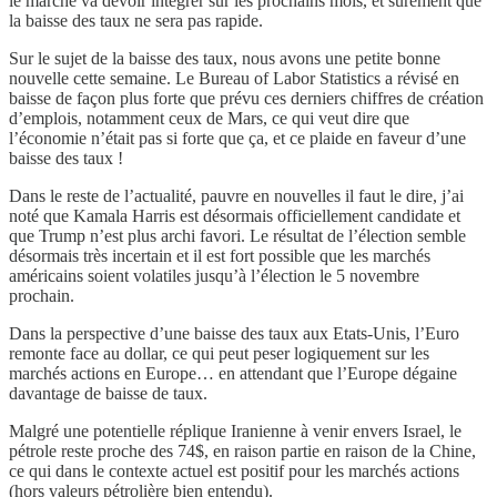
le marché va devoir intégrer sur les prochains mois, et surement que
la baisse des taux ne sera pas rapide.
Sur le sujet de la baisse des taux, nous avons une petite bonne
nouvelle cette semaine. Le Bureau of Labor Statistics a révisé en
baisse de façon plus forte que prévu ces derniers chiffres de création
d’emplois, notamment ceux de Mars, ce qui veut dire que
l’économie n’était pas si forte que ça, et ce plaide en faveur d’une
baisse des taux !
Dans le reste de l’actualité, pauvre en nouvelles il faut le dire, j’ai
noté que Kamala Harris est désormais officiellement candidate et
que Trump n’est plus archi favori. Le résultat de l’élection semble
désormais très incertain et il est fort possible que les marchés
américains soient volatiles jusqu’à l’élection le 5 novembre
prochain.
Dans la perspective d’une baisse des taux aux Etats-Unis, l’Euro
remonte face au dollar, ce qui peut peser logiquement sur les
marchés actions en Europe… en attendant que l’Europe dégaine
davantage de baisse de taux.
Malgré une potentielle réplique Iranienne à venir envers Israel, le
pétrole reste proche des 74$, en raison partie en raison de la Chine,
ce qui dans le contexte actuel est positif pour les marchés actions
(hors valeurs pétrolière bien entendu).