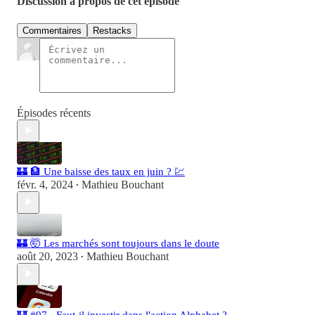
Discussion à propos de cet épisode
Commentaires
Restacks
Épisodes récents
🏰 🏦 Une baisse des taux en juin ? 💹
févr. 4, 2024
Mathieu Bouchant
•
🏰 🤯 Les marchés sont toujours dans le doute
août 20, 2023
Mathieu Bouchant
•
🏰 #97 - Faut-il investir dans l'action Alphabet ?