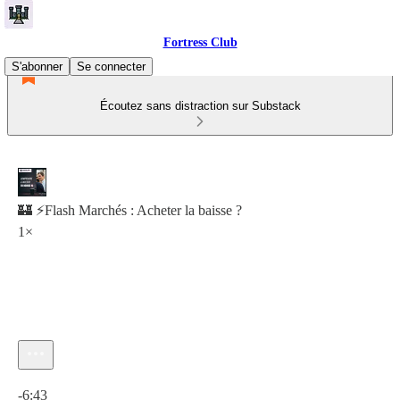
Fortress Club
S'abonner
Se connecter
Écoutez sans distraction sur Substack
🏰 ⚡️Flash Marchés : Acheter la baisse ?
1×
Heure actuelle: 0:00 / Temps total: -6:43
-6:43