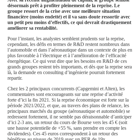
désormais prêt à profiter pleinement de la reprise. Le
groupe ressort de la crise avec une meilleure situation
financière (moins endetté) et il va sans doute ressortir avec
un petit peu moins d’effectifs, ce qui devrait drastiquement
améliorer sa rentabilité.
Pour l’instant, les analystes semblent prudents sur la reprise,
cependant, les défis en termes de R&D restent nombreux dans
l’automobile et dans l’aéronautique dans un contexte de plus en
plus favorable à l’électrique et à l’amélioration de l’efficacité
énergétique. Ce qui veut dire que les besoins en R&D de ces
grands groupes restent très importants, et dès que la reprise sera
là, la demande en consulting d’ingénierie pourrait fortement
repartir.
Chez les 2 principaux concurrents (Capgemini et Alten), les
commentaires sont encourageants sur une reprise d’activité
forte d’ici la fin 2021. Si la reprise économique est forte sur la
période 2021/2022, et que, au travers des plans de relance, les
principaux marchés du groupe (aéronautique et automobile) se
redressent fortement, il ne semble pas déraisonnable d’anticiper
d’ici 2-3 ans, un retour du cours de Bourse vers les 45 € (soit
une hausse potentielle de +55 %, sans prendre en compte les
dividendes). Ces 45 euros correspondent à un retour des
bénéfices au niveau de 2019 avec un PER de 19x.