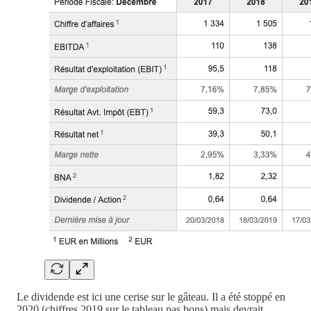
Le dividende est ici une cerise sur le gâteau. Il a été stoppé en
2020 (chiffres 2019 sur le tableau pas bons) mais devrait